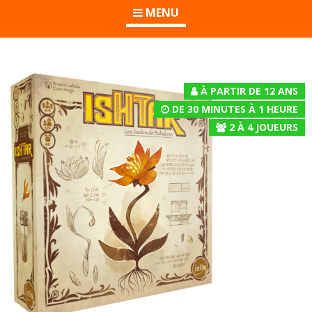
MENU
À PARTIR DE 12 ANS
DE 30 MINUTES À 1 HEURE
2
À
4
JOUEURS