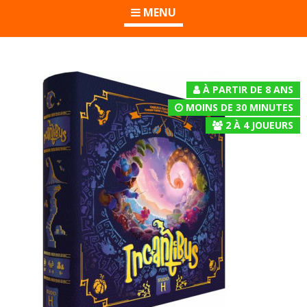
MENU
À PARTIR DE 8 ANS
MOINS DE 30 MINUTES
2
À
4
JOUEURS