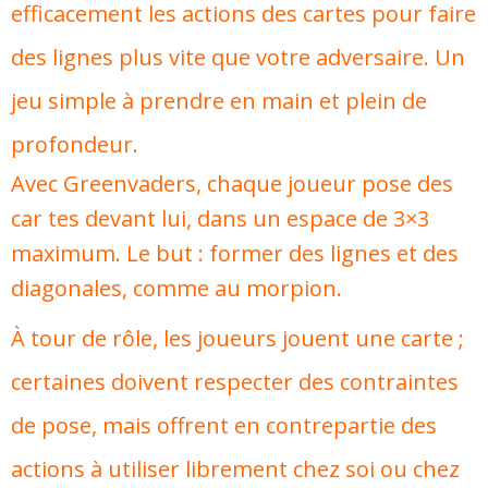
efficacement les actions des cartes pour faire
des lignes plus vite que votre adversaire. Un
jeu simple à prendre en main et plein de
profondeur.
Avec Greenvaders, chaque joueur pose des
car tes devant lui, dans un espace de 3×3
maximum. Le but : former des lignes et des
diagonales, comme au morpion.
À tour de rôle, les joueurs jouent une carte ;
certaines doivent respecter des contraintes
de pose, mais offrent en contrepartie des
actions à utiliser librement chez soi ou chez