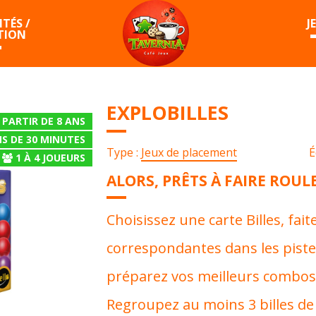
TÉS /
J
TION
EXPLOBILLES
 PARTIR DE 8 ANS
S DE 30 MINUTES
Type :
Jeux de placement
É
1
À
4
JOUEURS
ALORS, PRÊTS À FAIRE ROULE
Choisissez une carte Billes, faite
correspondantes dans les piste
préparez vos meilleurs combos 
Regroupez au moins 3 billes de