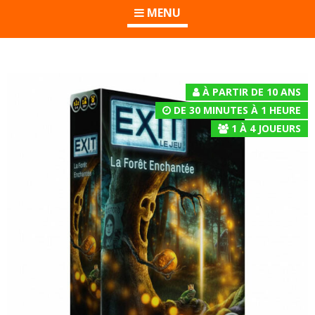
MENU
À PARTIR DE 10 ANS
DE 30 MINUTES À 1 HEURE
1
À
4
JOUEURS