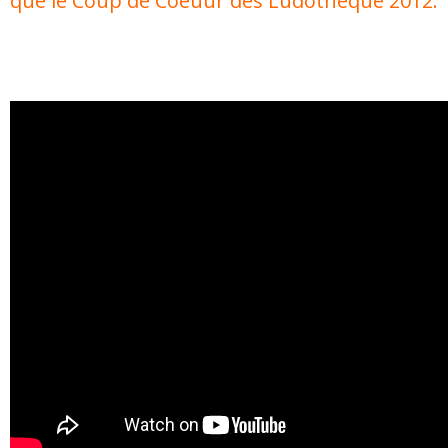
que le Coup de Coeuur des Ludothèque 2012.