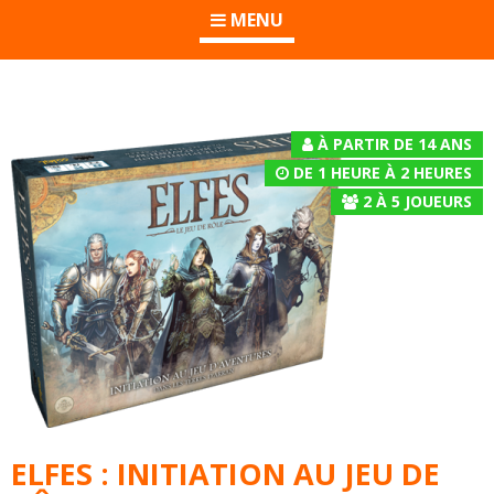
MENU
À PARTIR DE 14 ANS
DE 1 HEURE À 2 HEURES
2
À
5
JOUEURS
ELFES : INITIATION AU JEU DE