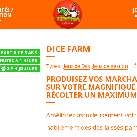
TÉS /
J
TION
DICE FARM
 PARTIR DE 8 ANS
INUTES À 1 HEURE
Types :
Jeux de Dés
,
Jeux de gestion
É
2
À
4
JOUEURS
PRODUISEZ VOS MARCHAN
SUR VOTRE MAGNIFIQUE
RÉCOLTER UN MAXIMUM D
Améliorez astucieusement votre
habilement des dés laissés par 