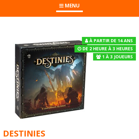
MENU
À PARTIR DE 14 ANS
DE 2 HEURE À 3 HEURES
1
À
3
JOUEURS
DESTINIES