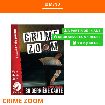
MENU
À PARTIR DE 14 ANS
DE 30 MINUTES À 1 HEURE
1
À
6
JOUEURS
CRIME ZOOM