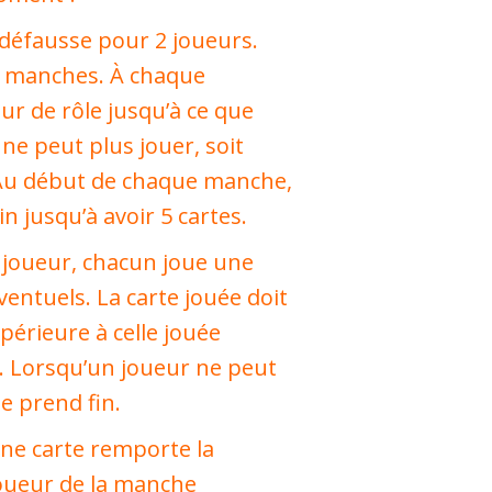
 défausse pour 2 joueurs.
s manches. À chaque
ur de rôle jusqu’à ce que
l ne peut plus jouer, soit
r. Au début de chaque manche,
n jusqu’à avoir 5 cartes.
joueur, chacun joue une
éventuels. La carte jouée doit
périeure à celle jouée
. Lorsqu’un joueur ne peut
e prend fin.
une carte remporte la
oueur de la manche