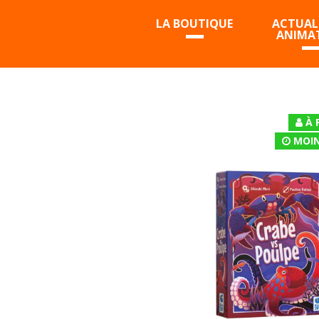
LA BOUTIQUE
ACTUALI
ANIMA
À 
MOIN