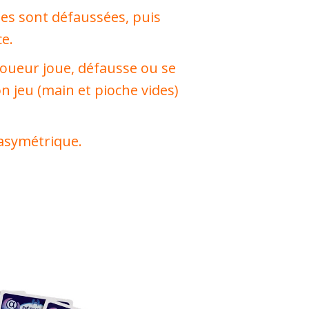
ées sont défaussées, puis
e.
joueur joue, défausse ou se
on jeu (main et pioche vides)
 asymétrique.