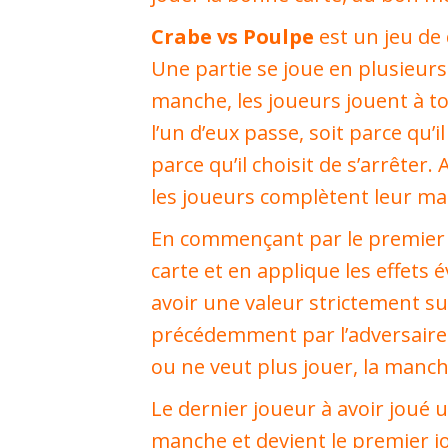
Crabe vs Poulpe
est un jeu de
Une partie se joue en plusieur
manche, les joueurs jouent à to
l’un d’eux passe, soit parce qu’i
parce qu’il choisit de s’arrête
les joueurs complètent leur mai
En commençant par le premier 
carte et en applique les effets 
avoir une valeur strictement su
précédemment par l’adversaire
ou ne veut plus jouer, la manch
Le dernier joueur à avoir joué 
manche et devient le premier j