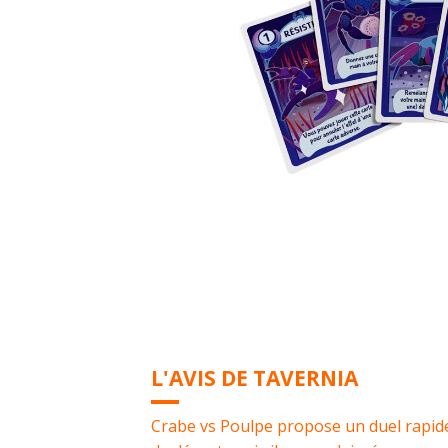
L'AVIS DE TAVERNIA
Crabe vs Poulpe propose un duel rapide