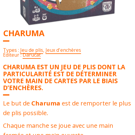
CHARUMA
Types :
Jeu de plis
,
Jeux d'enchères
Éditeur :
Darucat
CHARUMA EST UN JEU DE PLIS DONT LA
PARTICULARITÉ EST DE DÉTERMINER
VOTRE MAIN DE CARTES PAR LE BIAIS
D’ENCHÈRES.
Le but de
Charuma
est de remporter le plus
de plis possible.
Chaque manche se joue avec une main