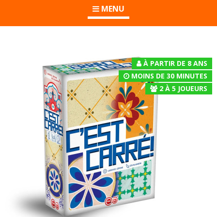
MENU
À PARTIR DE 8 ANS
MOINS DE 30 MINUTES
2
À
5
JOUEURS