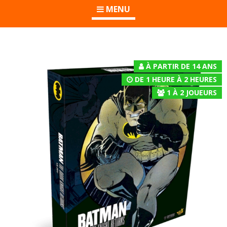
MENU
À PARTIR DE 14 ANS
DE 1 HEURE À 2 HEURES
1
À
2
JOUEURS