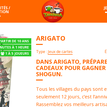
TÉS /
J
TION
ARIGATO
PARTIR DE 10 ANS
INUTES À 1 HEURE
Type :
Jeux de cartes
É
1
À
5
JOUEURS
DANS ARIGATO, PRÉPARE
CADEAUX POUR GAGNER 
SHOGUN.
Tous les villages du pays sont 
seulement 12 jours, c’est l’anni
Rassemblez vos meilleurs artis