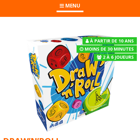
MENU
À PARTIR DE 10 ANS
MOINS DE 30 MINUTES
2
À
6
JOUEURS