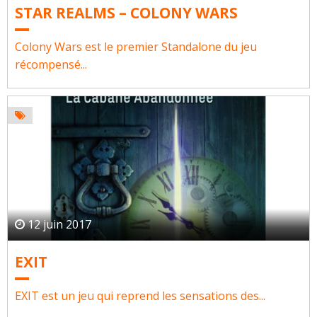
STAR REALMS – COLONY WARS
Colony Wars est le premier Standalone du jeu
récompensé...
12 juin 2017
EXIT
EXIT est un jeu qui reprend les sensations des...